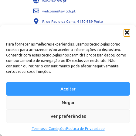
www.switch.pt
welcome@switch.pt
R. de Paulo da Gama, 4150-589 Porto
Acompanhe-nos nas redes sociais:
Para fornecer as melhores experiências, usamos tecnologias como
cookies para armazenar e/ou aceder a informações do dispositivo.
Consentir com essas tecnologias nos permitirá processar dados, como
comportamento de navegação ou IDs exclusivos neste site. Não
consentir ou retirar o consentimento pode afetar negativamante
certos recursos e funções.
Política de Privacidade
Termos e Condições
Perguntas Frequentes (FAQs)
Aceitar
Negar
Ver preferências
Termos e Condições
Política de Privacidade